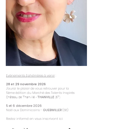
Evènements Ephémères à venir
:
28 et 29 novembre 2026
J'aurai le plaisir de vous retrouver pour la
5ème
édition du Marché des Talents Inspirés
Château de Thanvillé -
THANVILLE
(67)
5 et 6 décembre 2026
Noël aux Dominicains -
GUEBWILLER
(68)
Restez informé en vous inscrivant ici
>