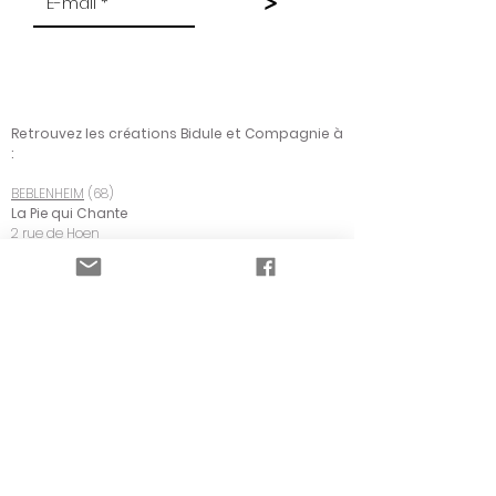
Retrouvez les créations Bidule et Compagnie à
:
BEBLENHEIM
(68)
La Pie qui Chante
2 rue de Hoen
COLMAR
(68)
LuneTTTes
13 place de la Cathédrale
DAMBACH LA VILLE
(67)
Café-cantine L'Atelier W
2 rue du Bernstein
NEUF BRISACH (68)
L'Atelier des Colocs
14 rue de Bâle