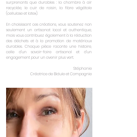
surprenants que durables : la chambre à air
recyclée, le cuir de raisin, la fibre végétale
(cellulose et latex).
En choisissant ces créations, vous soutenez non
seulement un artisanat local et authentique,
mais vous contribuez également à la réduction
des déchets et à la promotion de matériaux
durables. Chaque pièce raconte une histoire,
celle d'un savoir-faire artisanal et d'un
engagement pour un avenir plus vert.
Stéphanie
Créatrice de Bidule et Compagnie