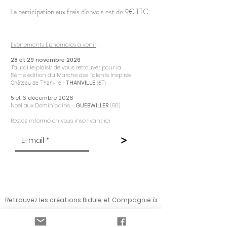
La participation aux frais d'envois est de 9€ TTC.
Evènements Ephémères à venir
:
28 et 29 novembre 2026
J'aurai le plaisir de vous retrouver pour la
5ème
édition du Marché des Talents Inspirés
Château de Thanvillé -
THANVILLE
(67)
5 et 6 décembre 2026
Noël aux Dominicains -
GUEBWILLER
(68)
Restez informé en vous inscrivant ici
>
Retrouvez les créations Bidule et Compagnie à
: