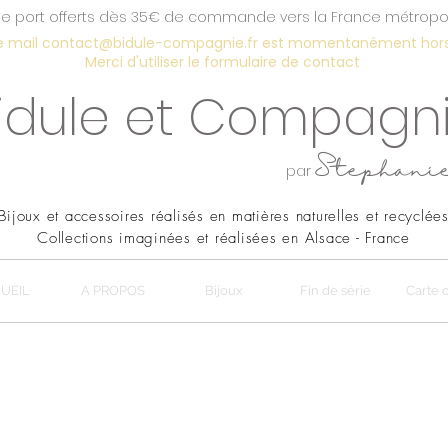
de port offerts dès 35€ de commande vers la France métropol
e mail
contact@bidule-compagnie.fr
est momentanément hors 
Merci d'utiliser le
formulaire de contact
idule et Compagn
Stephani
par
Bijoux et accessoires réalisés en
matières naturelles et recyclée
Collections imaginées et réalisées en Alsace - France
UEIL
A PROPOS
Bijoux
Fin de série
Carte 