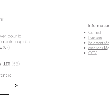
ir
:
Informatio
Contact
uver pour la
Livraison
Talents Inspirés
Paiement séc
E
(67)
Mentions Lég
CGV
ILLER
(68)
ant ici
>