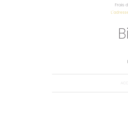
Frais 
L'adress
B
ACC