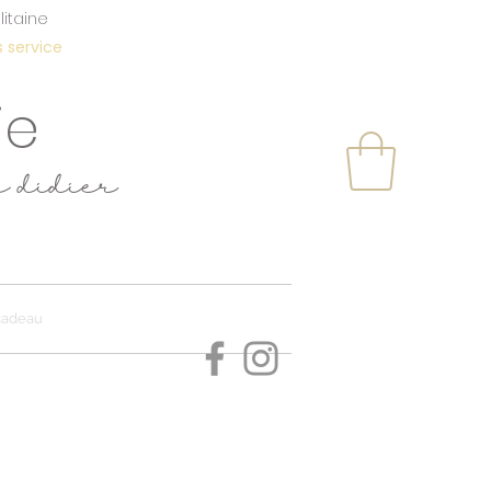
itaine
service
ie
e didier
s
cadeau