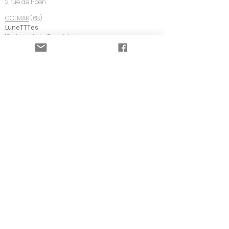
2 rue de Hoen
COLMAR
(68)
LuneTTTes
13 place de la Cathédrale
DAMBACH LA VILLE
(67)
Café-cantine L'Atelier W
2 rue du Bernstein
NEUF BRISACH (68)
L'Atelier des Colocs
14 rue de Bâle
PFAFFENHEIM (
68)
Bi'm Lisala
2 place de la Mairie
RIBEAUVILLE
(68)
L'Estampille
34 Grand Rue
SCHERWILLER
(67)
Atelier KADECO
8 rue du Baron Faviers