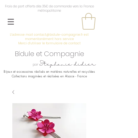
Frais de port offerts dès 35€ de commande vers la France
métropolitaine
L'adresse mail
contact@bidule-compagnie.fr
est
momentanément hors service
Merci d'utiliser le
formulaire de contact
Bidule et Compagnie
Stephanie didier
par
Bijoux et accessoires réalisés en
matières naturelles et recyclées
Collections imaginées et réalisées en Alsace - France