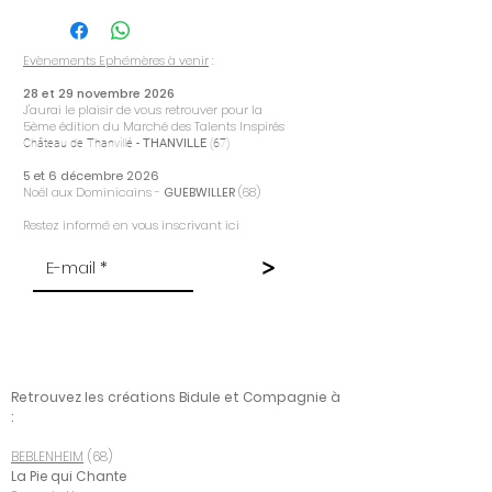
Evènements Ephémères à venir
:
28 et 29 novembre 2026
J'aurai le plaisir de vous retrouver pour la
5ème
édition du Marché des Talents Inspirés
Château de Thanvillé -
THANVILLE
(67)
5 et 6 décembre 2026
Noël aux Dominicains -
GUEBWILLER
(68)
Restez informé en vous inscrivant ici
>
Retrouvez les créations Bidule et Compagnie à
:
BEBLENHEIM
(68)
La Pie qui Chante