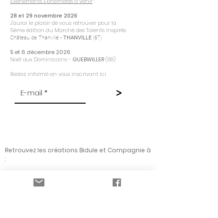
Evènements Ephémères à venir
:
28 et 29 novembre 2026
J'aurai le plaisir de vous retrouver pour la
5ème
édition du Marché des Talents Inspirés
Château de Thanvillé -
THANVILLE
(67)
5 et 6 décembre 2026
Noël aux Dominicains -
GUEBWILLER
(68)
Restez informé en vous inscrivant ici
>
Retrouvez les créations Bidule et Compagnie à
:
BEBLENHEIM
(68)
La Pie qui Chante
2 rue de Hoen
COLMAR
(68)