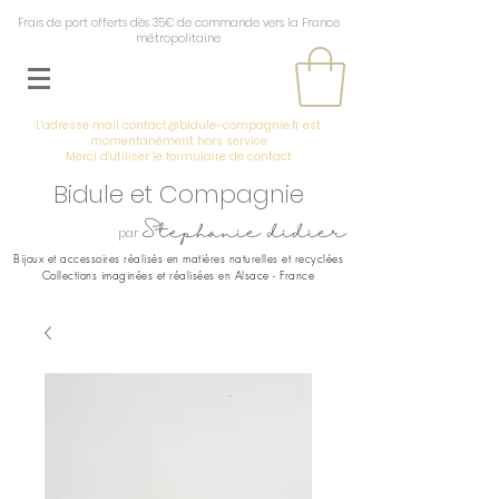
Frais de port offerts dès 35€ de commande vers la France
métropolitaine
L'adresse mail
contact@bidule-compagnie.fr
est
momentanément hors service
Merci d'utiliser le
formulaire de contact
Bidule et Compagnie
Stephanie didier
par
Bijoux et accessoires réalisés en
matières naturelles et recyclées
Collections imaginées et réalisées en Alsace - France