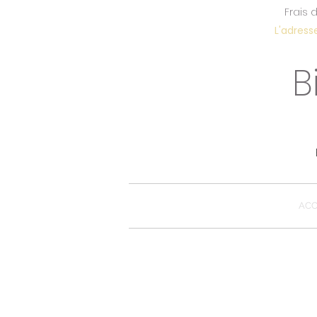
Frais 
L'adress
B
ACC