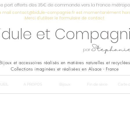
de port offerts dès 35€ de commande vers la France métropol
e mail
contact@bidule-compagnie.fr
est momentanément hors 
Merci d'utiliser le
formulaire de contact
idule et Compagn
Stephani
par
Bijoux et accessoires réalisés en
matières naturelles et recyclée
Collections imaginées et réalisées en Alsace - France
UEIL
A PROPOS
Bijoux
Fin de série
Carte 