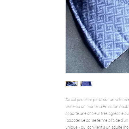
Ce col peut être porté sur un vêtem
veste ou un manteau.En coton doublé 
apporte une chaleur très agréable au 
l’adopter!Le col se ferme à l’aide d’u
unique » qui convient à un adulte (ho