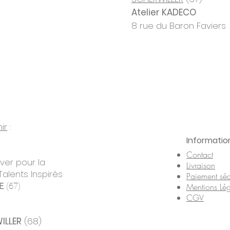
Atelier KADECO
8 rue du Baron Faviers
ir
:
Informatio
Contact
uver pour la
Livraison
Talents Inspirés
Paiement séc
E
(67)
Mentions Lég
CGV
ILLER
(68)