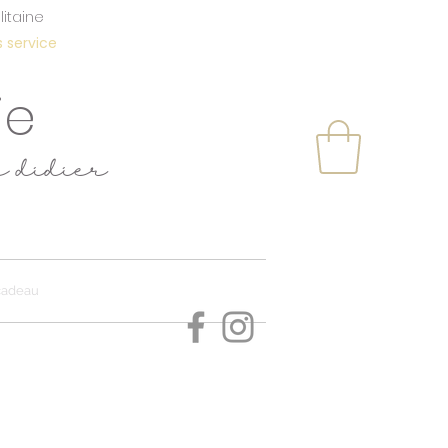
itaine
service
ie
e didier
s
cadeau