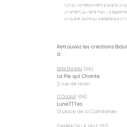
l’un qui correspondent à la taille uniq
un enfant.La « taille maxi » a égalemen
unique et l’autre qui s’adaptera à un c
Retrouvez les créations Bid
à :
BEBLENHEIM
(68)
La Pie qui Chante
2 rue de Hoen
COLMAR
(68)
LuneTTTes
13 place de la Cathédrale
DAMBACH LA VILLE
(67)