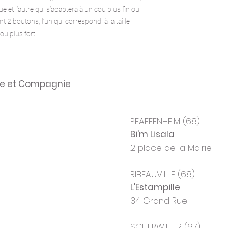
ue et l’autre qui s’adaptera à un cou plus fin ou 
t 2 boutons, l’un qui correspond  à la taille 
ou plus fort 
ule et Compagnie
PFAFFENHEIM (
68)
Bi'm Lisala
2 place de la Mairie
RIBEAUVILLE
(68)
L'Estampille
34 Grand Rue
SCHERWILLER
(67)