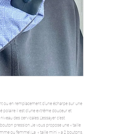
ent ou en remplacement d’une écharpe sur une 
polaire il est d’une extrême douceur et 
niveau des cervicales.L’essayer c’est 
n bouton pression.Je vous propose une « taille 
mme ou femme),La  « taille mini » a 2 boutons, 